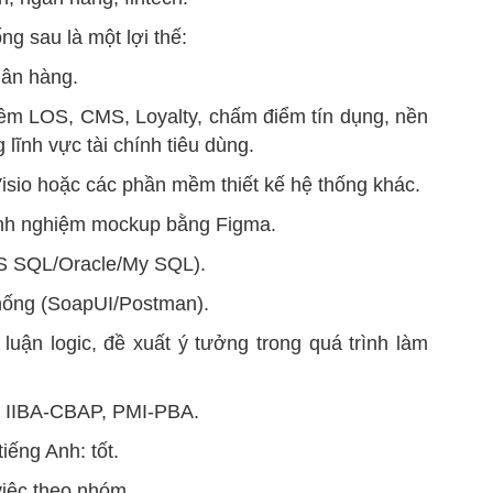
ng sau là một lợi thế:
gân hàng.
ềm LOS, CMS, Loyalty, chấm điểm tín dụng, nền
lĩnh vực tài chính tiêu dùng.
sio hoặc các phần mềm thiết kế hệ thống khác.
inh nghiệm mockup bằng Figma.
S SQL/Oracle/My SQL).
thống (SoapUI/Postman).
luận logic, đề xuất ý tưởng trong quá trình làm
hỉ IIBA-CBAP, PMI-PBA.
iếng Anh: tốt.
việc theo nhóm.