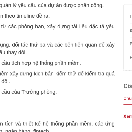
, quản lý yêu cầu của dự án được phân công.
 theo timeline đề ra.
L
 từ các phòng ban, xây dựng tài liệu đặc tả yêu
Đ
P
dụng, đối tác thứ ba và các bên liên quan để xây
ầu thay đổi.
H
u cầu tích hợp hệ thống phần mềm.
mềm xây dựng kịch bản kiểm thử để kiểm tra quá
 đổi.
Côn
u cầu của Trưởng phòng.
Chu
Xem
n tích và thiết kế hệ thống phần mềm, các ứng
h, ngân hàng, fintech.