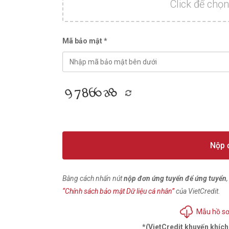
Click để chọn
Mã bảo mật *
Nộp 
Bằng cách nhấn nút
nộp đơn ứng tuyển để ứng tuyển
“Chính sách bảo mật Dữ liệu cá nhân”
của VietCredit.
Mẫu hồ sơ
*(VietCredit khuyến khíc