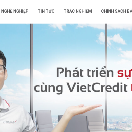
I NGHỀ NGHIỆP
TIN TỨC
TRẮC NGHIỆM
CHÍNH SÁCH BẢ