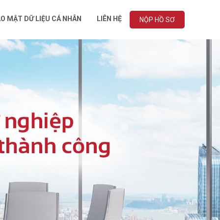
O MẬT DỮ LIỆU CÁ NHÂN
LIÊN HỆ
NỘP HỒ SƠ