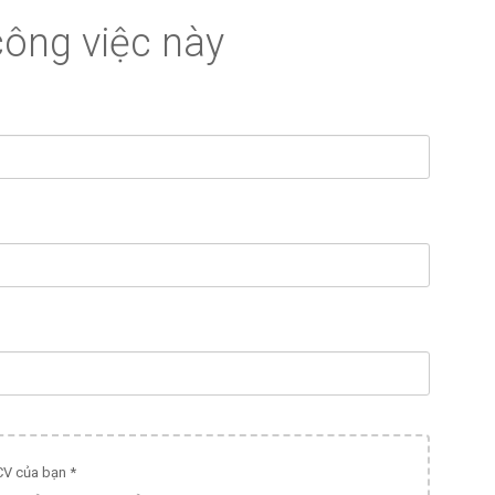
ông việc này
CV của bạn *