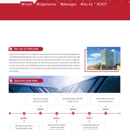
#Fresh
#Experience
#Manager
#Hội sở
#CNTT